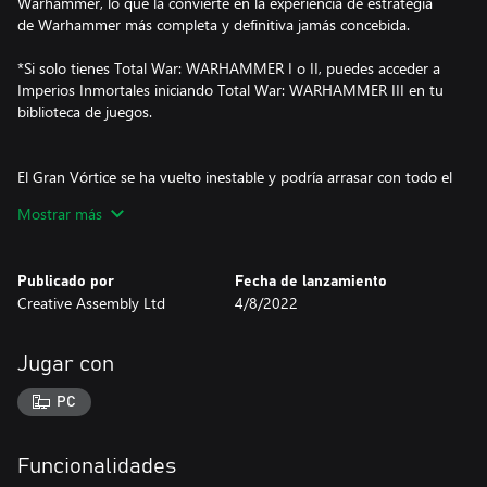
Warhammer, lo que la convierte en la experiencia de estrategia
de Warhammer más completa y definitiva jamás concebida.
*Si solo tienes Total War: WARHAMMER I o II, puedes acceder a
Imperios Inmortales iniciando Total War: WARHAMMER III en tu
biblioteca de juegos.
El Gran Vórtice se ha vuelto inestable y podría arrasar con todo el
mundo.
Mostrar más
Los Altos Elfos y los Hombres Lagarto buscan apaciguarlo,
mientras que los Elfos Oscuros y los Skaven quieren aprovechar
Publicado por
Fecha de lanzamiento
su energía salvaje. ¡Cada raza deberá librar grandes batallas para
Creative Assembly Ltd
4/8/2022
conseguir el éxito!
Además de la campaña Ojo del Vórtice, los titulares de Total War:
Jugar con
WARHAMMER y Total War: WARHAMMER II podrán jugar a
Imperios Mortales, que combina los territorios y las facciones de
PC
ambos juegos en una única campaña.
Microsoft ya no ofrece soporte técnico para Windows 10 ni
Funcionalidades
versiones anteriores