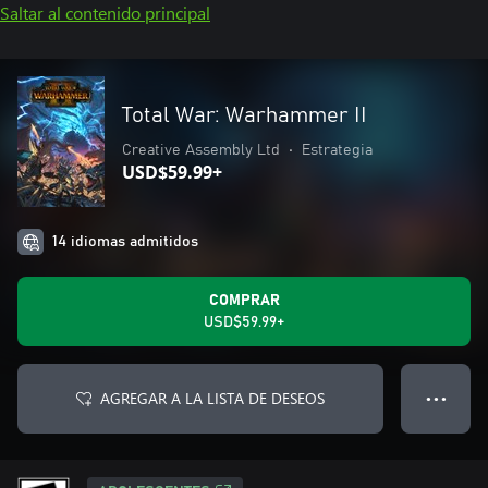
Saltar al contenido principal
Total War: Warhammer II
Creative Assembly Ltd
•
Estrategia
USD$59.99+
14 idiomas admitidos
COMPRAR
USD$59.99+
AGREGAR A LA LISTA DE DESEOS
● ● ●