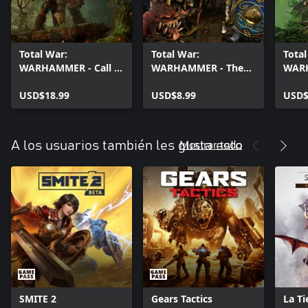
Total War:
Total War:
Total
WARHAMMER - Call of
WARHAMMER - The
WARH
the Beastmen
King and The Warlord
Hunt
USD$18.99
USD$8.99
USD$
Mostrar todo
A los usuarios también les gusta esto
SMITE 2
Gears Tactics
La Ti