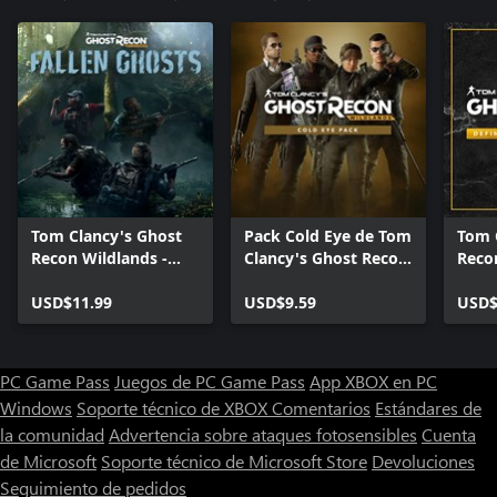
Tom Clancy's Ghost
Pack Cold Eye de Tom
Tom 
Recon Wildlands -
Clancy's Ghost Recon
Reco
Fallen Ghosts
Wildlands
mejor
USD$11.99
USD$9.59
Editi
USD$
PC Game Pass
Juegos de PC Game Pass
App XBOX en PC
Windows
Soporte técnico de XBOX
Comentarios
Estándares de
la comunidad
Advertencia sobre ataques fotosensibles
Cuenta
de Microsoft
Soporte técnico de Microsoft Store
Devoluciones
Seguimiento de pedidos