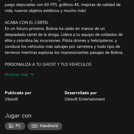
juego depuradas con 60 FPS, gráficos 4K, mejoras de calidad de
vida, nuevos objetos estéticos y mucho más!
ACABA CON EL CÁRTEL
En un futuro próximo, Bolivia ha caído en manos de un
despiadado cártel de la droga. Lidera a tu equipo de soldados de
élite y coordina las incursiones. Pilota drones y helicópteros, y
conduce los vehículos más salvajes por carretera y todo tipo de
terrenos mientras exploras los impresionantes paisajes de Bolivia.
PERSONALIZA A TU GHOST Y TUS VEHÍCULOS
Crea tu Ghost desde cero y personaliza tus armas y equipo a
Mostrar más
partir de una biblioteca con miles de combinaciones distintas,
entre las que se incluyen diseños tácticos, tatuajes para los
brazos, parches para tu mochila, cascos y más. Desplázate por
Publicado por
Desarrollado por
tierra, agua y aire con más de 60 vehículos distintos.
Ubisoft
Ubisoft Entertainment
FORMA EQUIPO CON TUS AMIGOS
Crea tu propio equipo con hasta 3 amigos. También puedes jugar
Jugar con
a Ghost War en PvP y librar combates tácticos 4 contra 4
basados en clases.
PC
Handheld