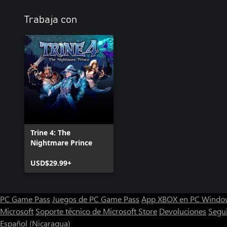
Trabaja con
Trine 4: The
Nightmare Prince
USD$29.99+
PC Game Pass
Juegos de PC Game Pass
App XBOX en PC Windo
Microsoft
Soporte técnico de Microsoft Store
Devoluciones
Segu
Español (Nicaragua)