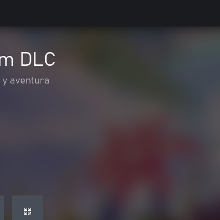
am DLC
 y aventura