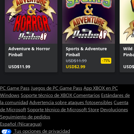
Adventure & Horror
Sports & Adventure
Wild
Pinball
Pinball
Pinba
USD$11.99
-75%
USD$11.99
USD$2.99
USD$
PC Game Pass
Juegos de PC Game Pass
App XBOX en PC
Windows
Soporte técnico de XBOX
Comentarios
Estándares de
la comunidad
Advertencia sobre ataques fotosensibles
Cuenta
de Microsoft
Soporte técnico de Microsoft Store
Devoluciones
Seguimiento de pedidos
Español (Nicaragua)
Tus opciones de privacidad