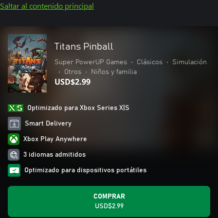
Saltar al contenido principal
Titans Pinball
Super PowerUP Games
•
Clásicos
•
Simulación
•
Otros
•
Niños y familia
USD$2.99
Optimizado para Xbox Series X|S
Smart Delivery
Xbox Play Anywhere
3 idiomas admitidos
Optimizado para dispositivos portátiles
COMPRAR
USD$2.99