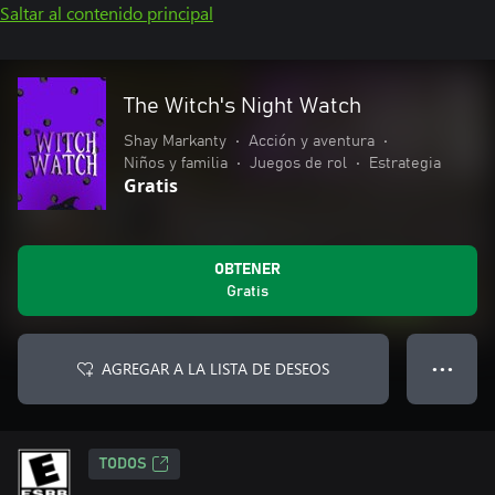
Saltar al contenido principal
The Witch's Night Watch
Shay Markanty
•
Acción y aventura
•
Niños y familia
•
Juegos de rol
•
Estrategia
Gratis
OBTENER
Gratis
AGREGAR A LA LISTA DE DESEOS
● ● ●
TODOS