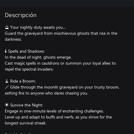
Descripción
🔮 Your nightly duty awaits you...
Guard the graveyard from mischievous ghosts that rise in the
darkness.
🕯️ Spells and Shadows:
In the dead of night, ghosts emerge.
Cast magic spells in cauldrons or summon your loyal allies to
repel the spectral invaders.
🧹 Ride a Broom:
🪄 Glide through the moonlit graveyard on your trusty broom,
setting fire to anyone who dares chasing you.
🌟 Survive the Night:
Engage in one-minute levels of enchanting challenges.
Level up and adapt to buffs and nerfs, as you strive for the
longest survival streak.