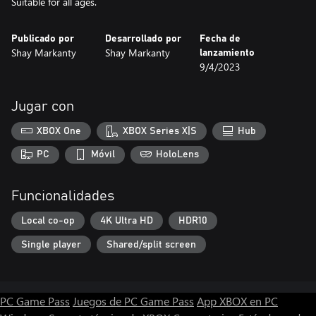
Suitable for all ages.
Publicado por
Desarrollado por
Fecha de
Shay Markanty
Shay Markanty
lanzamiento
9/4/2023
Jugar con
XBOX One
XBOX Series X|S
Hub
PC
Móvil
HoloLens
Funcionalidades
Local co-op
4K Ultra HD
HDR10
Single player
Shared/split screen
PC Game Pass
Juegos de PC Game Pass
App XBOX en PC