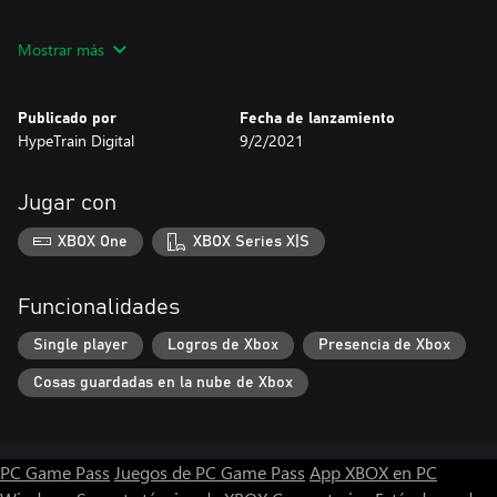
Botín
Mostrar más
Encuentra anomalías sobrenaturales, laboratorios extraños e
instalaciones abandonadas, llenas de botines útiles y cosas que
no pertenecen a este mundo.
Publicado por
Fecha de lanzamiento
HypeTrain Digital
9/2/2021
Jugar con
XBOX One
XBOX Series X|S
Funcionalidades
Single player
Logros de Xbox
Presencia de Xbox
Cosas guardadas en la nube de Xbox
PC Game Pass
Juegos de PC Game Pass
App XBOX en PC