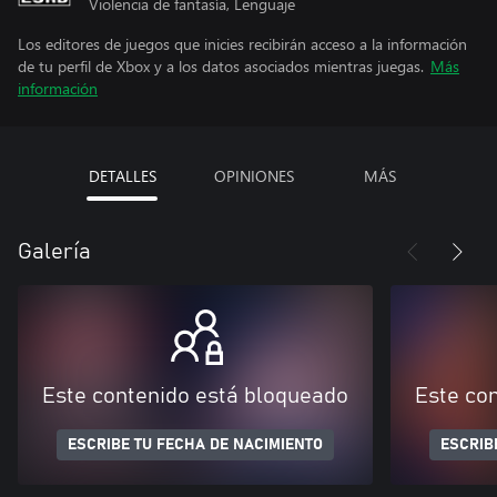
Violencia de fantasía, Lenguaje
Los editores de juegos que inicies recibirán acceso a la información
de tu perfil de Xbox y a los datos asociados mientras juegas.
Más
información
DETALLES
OPINIONES
MÁS
Galería
Este contenido está bloqueado
Este co
ESCRIBE TU FECHA DE NACIMIENTO
ESCRIB