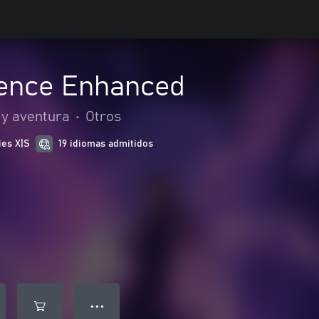
tence Enhanced
 y aventura
•
Otros
ies X|S
19 idiomas admitidos
● ● ●