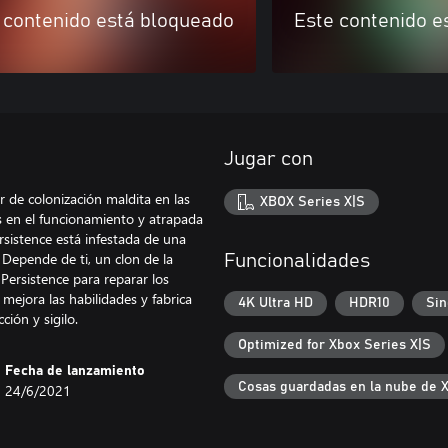
 contenido está bloqueado
Este contenido e
Jugar con
r de colonización maldita en las
XBOX Series X|S
 en el funcionamiento y atrapada
rsistence está infestada de una
 Depende de ti, un clon de la
Funcionalidades
 Persistence para reparar los
mejora las habilidades y fabrica
4K Ultra HD
HDR10
Sin
ción y sigilo.
Optimized for Xbox Series X|S
Fecha de lanzamiento
Cosas guardadas en la nube de 
24/6/2021