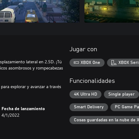
Jugar con
plazamiento lateral en 2.5D. ¡Tú
XBOX One
XBOX Seri
ficos asombrosos y rompecabezas
Funcionalidades
 para explorar y avanzar a través
4K Ultra HD
Single player
Smart Delivery
PC Game P
Fecha de lanzamiento
4/1/2022
Cosas guardadas en la nube de 