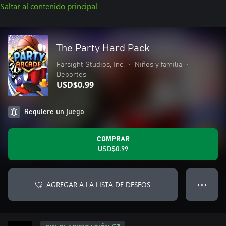
Saltar al contenido principal
The Party Hard Pack
Farsight Studios, Inc.
•
Niños y familia
•
Deportes
USD$0.99
Requiere un juego
COMPRAR
USD$0.99
AGREGAR A LA LISTA DE DESEOS
● ● ●