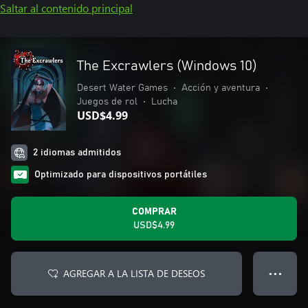
Saltar al contenido principal
The Excrawlers (Windows 10)
Desert Water Games
•
Acción y aventura
•
Juegos de rol
•
Lucha
USD$4.99
2 idiomas admitidos
Optimizado para dispositivos portátiles
COMPRAR
USD$4.99
AGREGAR A LA LISTA DE DESEOS
● ● ●