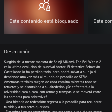
Este contenido está bloqueado
Este co
Descripción
Surgido de la mente maestra de Shinji Mikami, The Evil Within 2
es la última evolución del survival horror. El detective Sebastián
Castellanos lo ha perdido todo, pero podrá salvar a su hija si
desciende una vez más al mundo de pesadilla de STEM.
Amenazas terribles surgen de cada esquina mientras todo se
retuerce y se distorsiona a su alrededor. ¿Se enfrentará a la
adversidad cara a cara, con armas y trampas, o se moverá entre
las sombras para sobrevivir?
· Una historia de redención: regresa a la pesadilla para recuperar
tu vida y a tus seres queridos.
· Descubre lugares aterradores: explora tanto o tan rápido como