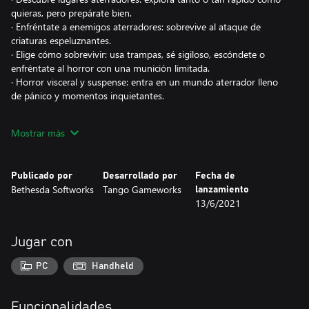
quieras, pero prepárate bien.
· Enfréntate a enemigos aterradores: sobrevive al ataque de
criaturas espeluznantes.
· Elige cómo sobrevivir: usa trampas, sé sigiloso, escóndete o
enfréntate al horror con una munición limitada.
· Horror visceral y suspense: entra en un mundo aterrador lleno
de pánico y momentos inquietantes.
https://eulas.bethesda.net/The%20Evil%20Within%202
Mostrar más
Publicado por
Desarrollado por
Fecha de
Bethesda Softworks
Tango Gameworks
lanzamiento
13/6/2021
Jugar con
PC
Handheld
Funcionalidades