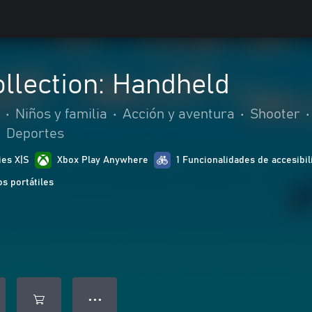
llection: Handheld
•
Niños y familia
•
Acción y aventura
•
Shooter
•
•
Deportes
ies X|S
Xbox Play Anywhere
1 Funcionalidades de accesibil
s portátiles
● ● ●