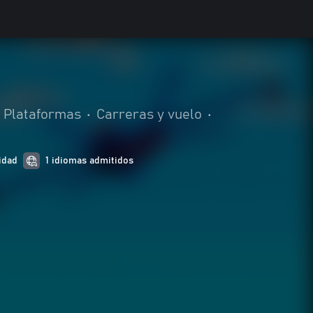
Plataformas
•
Carreras y vuelo
•
idad
1 idiomas admitidos