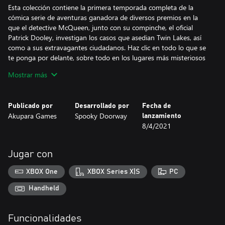
Esta colección contiene la primera temporada completa de la
cómica serie de aventuras ganadora de diversos premios en la
que el detective McQueen, junto con su compinche, el oficial
Patrick Dooley, investigan los casos que asedian Twin Lakes, así
como a sus extravagantes ciudadanos. Haz clic en todo lo que se
te ponga por delante, sobre todo en los lugares más misteriosos
e inquietantes, y usa tu ingenio (o pídele prestado el suyo a
Mostrar más
algún amigo que tengas) para darle carpetazo a todos esos
casos."
Publicado por
Desarrollado por
Fecha de
Akupara Games
Spooky Doorway
lanzamiento
8/4/2021
Jugar con
XBOX One
XBOX Series X|S
PC
Handheld
Funcionalidades