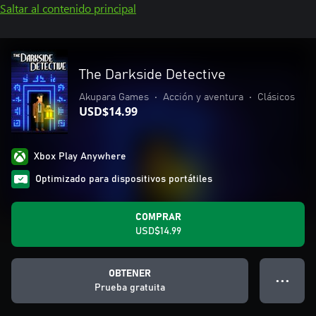
Saltar al contenido principal
The Darkside Detective
Akupara Games
•
Acción y aventura
•
Clásicos
USD$14.99
Xbox Play Anywhere
Optimizado para dispositivos portátiles
COMPRAR
USD$14.99
OBTENER
● ● ●
Prueba gratuita