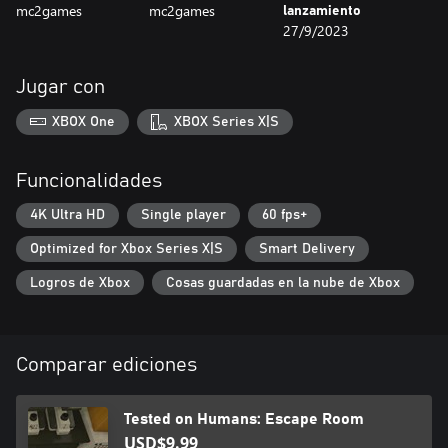
mc2games
mc2games
lanzamiento
27/9/2023
Jugar con
XBOX One
XBOX Series X|S
Funcionalidades
4K Ultra HD
Single player
60 fps+
Optimized for Xbox Series X|S
Smart Delivery
Logros de Xbox
Cosas guardadas en la nube de Xbox
Comparar ediciones
Tested on Humans: Escape Room
USD$9.99