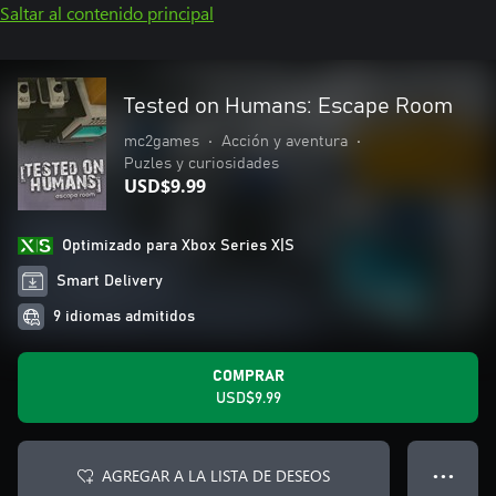
Saltar al contenido principal
Tested on Humans: Escape Room
mc2games
•
Acción y aventura
•
Puzles y curiosidades
USD$9.99
Optimizado para Xbox Series X|S
Smart Delivery
9 idiomas admitidos
COMPRAR
USD$9.99
AGREGAR A LA LISTA DE DESEOS
● ● ●