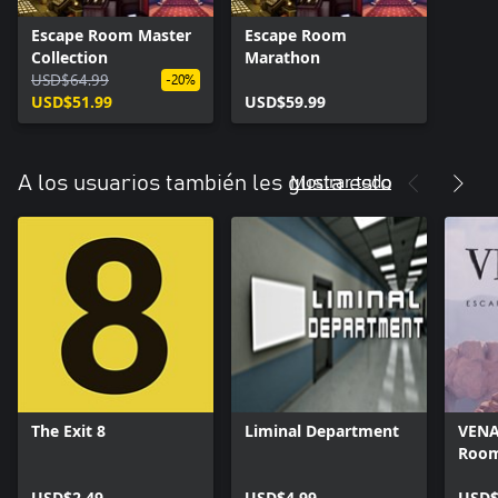
Escape Room Master
Escape Room
Collection
Marathon
USD$64.99
-20%
USD$51.99
USD$59.99
Mostrar todo
A los usuarios también les gusta esto
The Exit 8
Liminal Department
VENA
Room
USD$2.49
USD$4.99
USD$