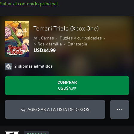
Saltar al contenido principal
Temari Trials (Xbox One)
Afil Games
•
Puzles y curiosidades
•
Niños y familia
•
Estrategia
USD$4.99
2 idiomas admitidos
COMPRAR
USD$4.99
AGREGAR A LA LISTA DE DESEOS
● ● ●