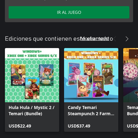
IR AL JUEGO
Mostrar todo
Ediciones que contienen este elemento
Hula Hula / Mystic 2 /
Candy Temari
Temar
Temari (Bundle)
Steampunch 2 Farm
Bund
Lands Axobubble
USD$22.49
(Bundle)
USD$37.49
USD$