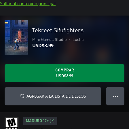
Saltar al contenido principal
Tekreet Sifufighters
Mini Games Studio
•
Lucha
USD$3.99
COMPRAR
USD$3.99
AGREGAR A LA LISTA DE DESEOS
● ● ●
MADURO 17+