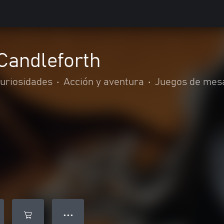
Candleforth
curiosidades
•
Acción y aventura
•
Juegos de mes
● ● ●