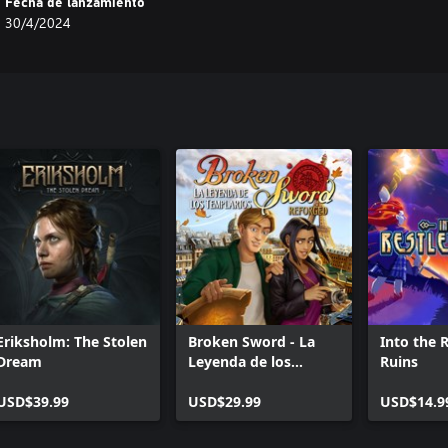
Fecha de lanzamiento
30/4/2024
Eriksholm: The Stolen
Broken Sword - La
Into the 
Dream
Leyenda de los
Ruins
Templarios: Reforged
USD$39.99
USD$29.99
USD$14.9