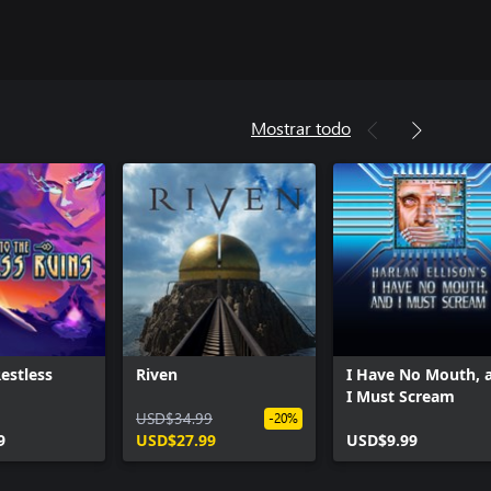
Mostrar todo
Restless
Riven
I Have No Mouth, 
I Must Scream
USD$34.99
-20%
9
USD$27.99
USD$9.99