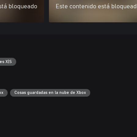
stá bloqueado
Este contenido está bloquea
es X|S
ox
Cosas guardadas en la nube de Xbox