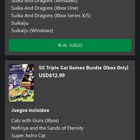
Suika And Dragons (Windows)
Suika And Dragons (Xbox One)
Suika And Dragons (Xbox Series X/S)
Suikaiju
Suikaiju (Windows)
IR AL JUEGO
SC Triple Cat Games Bundle (Xbox Only)
USD$12.99
Juegos incluidos
Cats with Guns (Xbox)
Nefiriya and the Sands of Eternity
Super Astro Cat