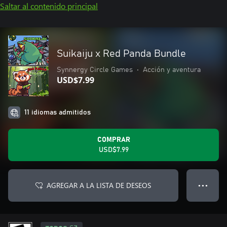
Saltar al contenido principal
Suikaiju x Red Panda Bundle
Synnergy Circle Games
•
Acción y aventura
USD$7.99
11 idiomas admitidos
COMPRAR
USD$7.99
AGREGAR A LA LISTA DE DESEOS
● ● ●