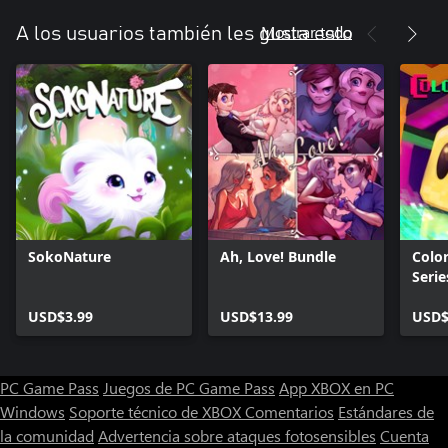
Mostrar todo
A los usuarios también les gusta esto
SokoNature
Ah, Love! Bundle
Color
Serie
USD$3.99
USD$13.99
USD$
PC Game Pass
Juegos de PC Game Pass
App XBOX en PC
Windows
Soporte técnico de XBOX
Comentarios
Estándares de
la comunidad
Advertencia sobre ataques fotosensibles
Cuenta