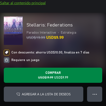
Saltar al contenido principal
Stellaris: Federations
Paradox Interactive
•
Estrategia
USD$19.99
USD$9.99
Con descuento: ahorra USD$10.00, finaliza en 7 días
Requiere un juego
COMPRAR
USD$19.99
USD$9.99
AGREGAR A LA LISTA DE DESEOS
● ● ●