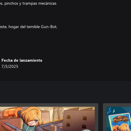
es, pinchos y trampas mecánicas
Oeste, hogar del temible Gun-Bot,
de desafíos gravitacionales y
, llena de engranajes y humo, con
Fecha de lanzamiento
7/3/2025