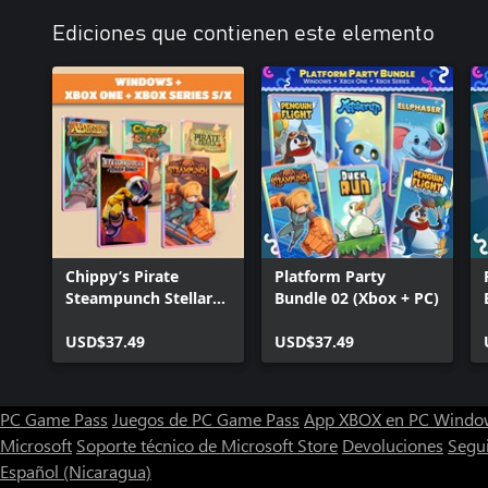
Ediciones que contienen este elemento
Chippy’s Pirate
Platform Party
Steampunch Stellar
Bundle 02 (Xbox + PC)
Legends (Bundle)
USD$37.49
USD$37.49
PC Game Pass
Juegos de PC Game Pass
App XBOX en PC Windo
Microsoft
Soporte técnico de Microsoft Store
Devoluciones
Segu
Español (Nicaragua)