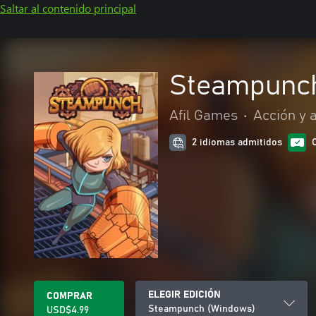
Saltar al contenido principal
Steampunc
Afil Games
•
Acción y 
2 idiomas admitidos
ELEGIR EDICIÓN
COMPRAR
Steampunch (Windows)
USD$4.99