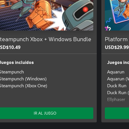
teampunch Xbox + Windows Bundle
Platform 
SD$10.49
USD$29.99
Juegos incluidos
Juegos inc
Steampunch
Aquarun
Steampunch (Windows)
Aquarun (
Steampunch (Xbox One)
Duck Run
Duck Run 
Ellphaser
Ellphaser 
Ellphaser 
IR AL JUEGO
Steampun
Steampunc