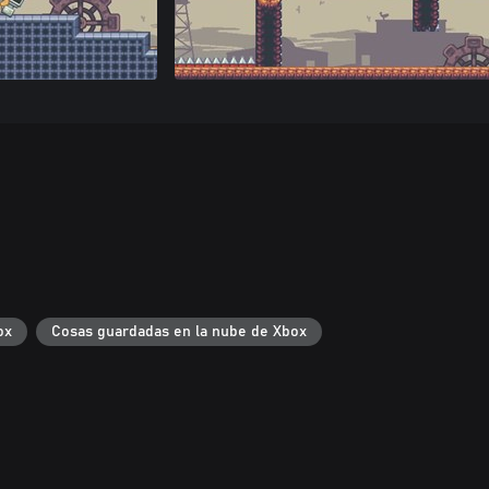
ox
Cosas guardadas en la nube de Xbox