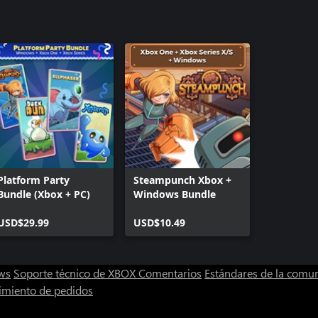
Steampunc
Platform Party
Steampunch Xbox +
Bundle (Xbox + PC)
Windows Bundle
USD$29.99
USD$10.49
ws
Soporte técnico de XBOX
Comentarios
Estándares de la comu
imiento de pedidos