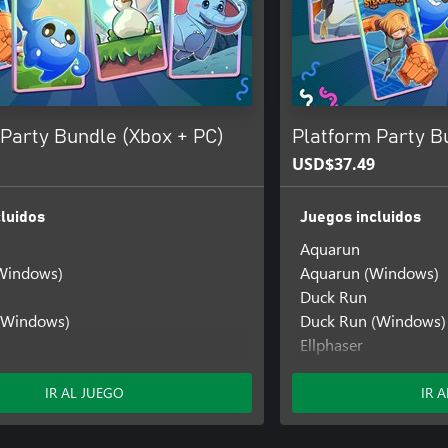
Party Bundle (Xbox + PC)
Platform Party B
USD$37.49
luidos
Juegos incluidos
Aquarun
Windows)
Aquarun (Windows)
Duck Run
(Windows)
Duck Run (Windows)
Ellphaser
(Windows)
Ellphaser (Windows)
(Xbox One)
Ellphaser (Xbox One)
IR AL JUEGO
IR 
ch
Penguin Flight
h (Windows)
Penguin Flight (Win