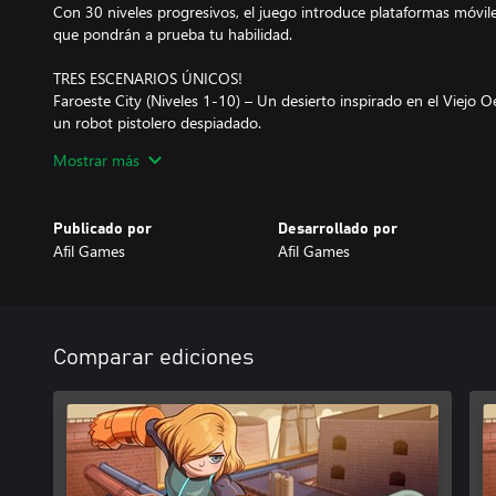
Con 30 niveles progresivos, el juego introduce plataformas móvil
que pondrán a prueba tu habilidad.
TRES ESCENARIOS ÚNICOS!
Faroeste City (Niveles 1-10) – Un desierto inspirado en el Viejo 
un robot pistolero despiadado.
Underwater City (Niveles 11-20) – Una metrópoli submarina llena 
Mostrar más
enemigos marinos.
Factory (Niveles 21-30) – La fábrica donde se crean los enemigos
robots letales al acecho.
Publicado por
Desarrollado por
Afil Games
Afil Games
¿LISTO PARA EL DESAFÍO?
Comparar ediciones