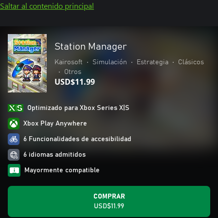
Saltar al contenido principal
Station Manager
Kairosoft
•
Simulación
•
Estrategia
•
Clásicos
•
Otros
USD$11.99
Optimizado para Xbox Series X|S
Xbox Play Anywhere
6 Funcionalidades de accesibilidad
6 idiomas admitidos
Mayormente compatible
COMPRAR
USD$11.99