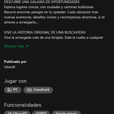
DESCUBRE UNA GALAXIA DE OPORTUNIDADES
Explora lugares únicos, con ciudades y cantinas bulliciosas.
Recorre enormes paisajes en tu speeder. Cada ubicación trae
nuevas aventuras, desafíos únicos y recompensas atractivas, si te
atreves a arriesgarte…
VIVE LA HISTORIA ORIGINAL DE UNA BUSCAVIDAS
Vive la arriesgada vida de una forajida. Dale la vuelta a cualquier
situación con la ayuda de Nix, lucha con tu bláster, derrota a
Mostrar más
enemigos con sigilo y artilugios o encuentra el momento
adecuado para distraerlos y ganar ventaja.
Publicado por
EMBÁRCATE EN MISIONES ARRIESGADAS
Ubisoft
Embárcate en misiones arriesgadas de los sindicatos del crimen
de toda la galaxia, pero con grandes recompensas. Roba objetos
valiosos, infíltrate en ubicaciones secretas y engaña a tus
Jugar con
enemigos jugando como una de las forajidas más buscadas de la
galaxia. Todas las elecciones que tomes influirán en tu reputación.
PC
Handheld
ENTRA EN LA CABINA DEL PILOTO
Pilota tu nave, la Cazaestelas, en emocionantes combates
Funcionalidades
espaciales contra el Imperio y otros enemigos. Encuentra el
momento oportuno para perseguir, evadir y atacar, y así
4K Ultra HD
HDR10
Single player