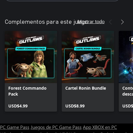
Mostrar todo
Complementos para este juego
Forest Commando
Cartel Ronin Bundle
Cont
Pack
desca
Wars
USD$4.99
USD$8.99
Pirat
USD$
PC Game Pass
Juegos de PC Game Pass
App XBOX en PC