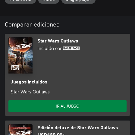
conseguir ventaja.
Las ofertas, el contenido y las fechas pueden cambiar en el
futuro.
Comparar ediciones
Star Wars Outlaws
Incluido con
Juegos incluidos
Star Wars Outlaws
IR AL JUEGO
Edición deluxe de Star Wars Outlaws