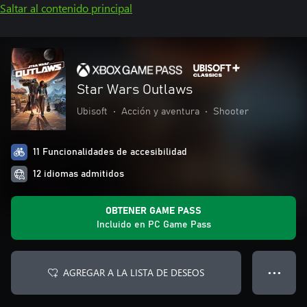
Saltar al contenido principal
Star Wars Outlaws
Ubisoft
•
Acción y aventura
•
Shooter
11 Funcionalidades de accesibilidad
12 idiomas admitidos
OBTENER GAME PASS
Incluido en PC Game Pass
AGREGAR A LA LISTA DE DESEOS
● ● ●