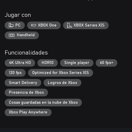
Jugar con
PC
XBOX One
XBOX Series X|S
Handheld
Funcionalidades
4K Ultra HD
HDR10
Single player
60 fps+
120 fps
Optimized for Xbox Series X|S
Smart Delivery
Logros de Xbox
Presencia de Xbox
Cosas guardadas en la nube de Xbox
Xbox Play Anywhere