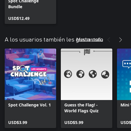
Spot Challenge
Bundle
USD$12.49
Mostrar todo
A los usuarios también les gusta esto
Spot Challenge Vol. 1
Guess the Flag! -
Mini
World Flags Quiz
USD$3.99
USD$5.99
USD$