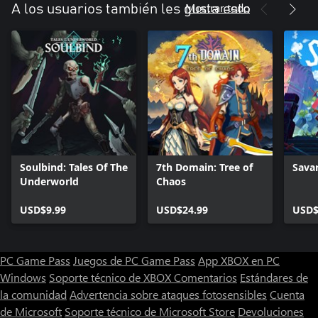
Mostrar todo
A los usuarios también les gusta esto
Soulbind: Tales Of The
7th Domain: Tree of
Sava
Underworld
Chaos
USD$9.99
USD$24.99
USD$
PC Game Pass
Juegos de PC Game Pass
App XBOX en PC
Windows
Soporte técnico de XBOX
Comentarios
Estándares de
la comunidad
Advertencia sobre ataques fotosensibles
Cuenta
de Microsoft
Soporte técnico de Microsoft Store
Devoluciones