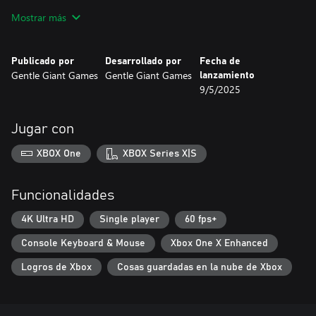
■ Crece y hazte más fuerte tras cada derrota
Mostrar más
La muerte no es más que un contratiempo temporal. Revive más
fuerte que antes en el Santuario y continúa tu aventura. Utiliza
los recursos que has reunido para mejorar tus habilidades,
Publicado por
Desarrollado por
Fecha de
desbloquear poderes únicos y despertar poderosas armas con
Gentle Giant Games
Gentle Giant Games
lanzamiento
movimientos únicos.
9/5/2025
Jugar con
XBOX One
XBOX Series X|S
Funcionalidades
4K Ultra HD
Single player
60 fps+
Console Keyboard & Mouse
Xbox One X Enhanced
Logros de Xbox
Cosas guardadas en la nube de Xbox