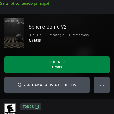
Saltar al contenido principal
Sphere Game V2
D.P.L.D.S
•
Estrategia
•
Plataformas
Gratis
OBTENER
Gratis
AGREGAR A LA LISTA DE DESEOS
● ● ●
TODOS