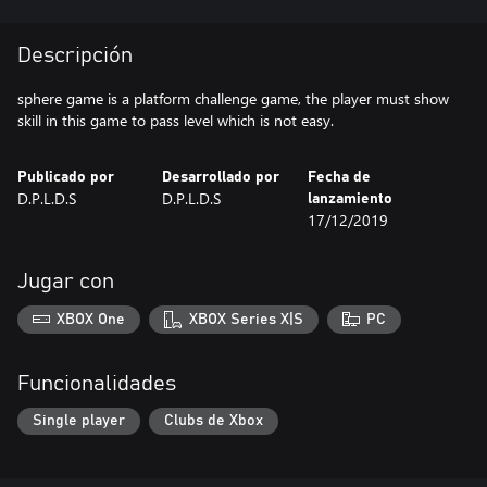
Descripción
sphere game is a platform challenge game, the player must show
skill in this game to pass level which is not easy.
Publicado por
Desarrollado por
Fecha de
D.P.L.D.S
D.P.L.D.S
lanzamiento
17/12/2019
Jugar con
XBOX One
XBOX Series X|S
PC
Funcionalidades
Single player
Clubs de Xbox