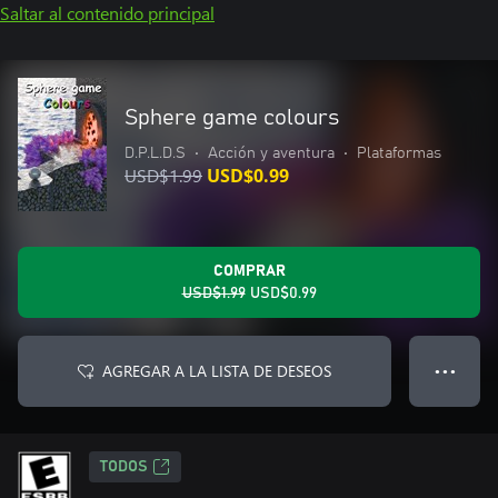
Saltar al contenido principal
Sphere game colours
D.P.L.D.S
•
Acción y aventura
•
Plataformas
USD$1.99
USD$0.99
COMPRAR
USD$1.99
USD$0.99
AGREGAR A LA LISTA DE DESEOS
● ● ●
TODOS