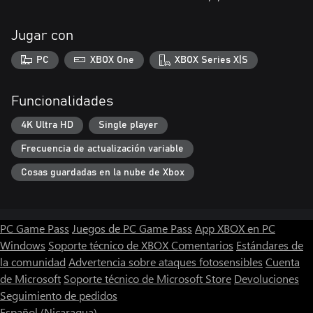
Jugar con
PC
XBOX One
XBOX Series X|S
Funcionalidades
4K Ultra HD
Single player
Frecuencia de actualización variable
Cosas guardadas en la nube de Xbox
PC Game Pass
Juegos de PC Game Pass
App XBOX en PC
Windows
Soporte técnico de XBOX
Comentarios
Estándares de
la comunidad
Advertencia sobre ataques fotosensibles
Cuenta
de Microsoft
Soporte técnico de Microsoft Store
Devoluciones
Seguimiento de pedidos
Español (Nicaragua)