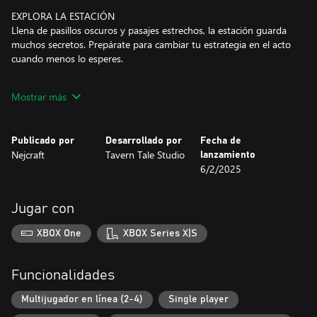
EXPLORA LA ESTACIÓN
Llena de pasillos oscuros y pasajes estrechos, la estación guarda
muchos secretos. Prepárate para cambiar tu estrategia en el acto
cuando menos lo esperes.
JUEGA SOLO O CON TUS AMIGOS
Mostrar más
Sobrevive a la incursión alienígena solo o con otros astronautas.
Los desafíos que enfrentarás se adaptarán al número de
supervivientes, ¿cuánto tiempo durarás?
Publicado por
Desarrollado por
Fecha de
Nejcraft
Tavern Tale Studio
lanzamiento
6/2/2025
Jugar con
XBOX One
XBOX Series X|S
Funcionalidades
Multijugador en línea (2-4)
Single player