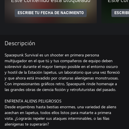
Este contenido está bloqueado
Este co
ESCRIBE TU FECHA DE NACIMIENTO
ESCRIB
Descripción
Spacepunk Survival es un shooter en primera persona
multijugador en el que tú y tus compañeros de equipo deben
sobrevivir durante el mayor tiempo posible en el entorno oscuro
y hostil de la Estación Iapetus, un laboratorio que una vez floreció
y que ahora está invadido por criaturas alienígenas monstruosas.
Con impresionantes gráficos retro, Spacepunk rinde homenaje a
las grandes obras de ciencia ficción y retrofuturistas del pasado.
ENFRENTA ALIENS PELIGROSOS
Desde enjambres hasta bestias enormes, una variedad de aliens
acechan en Iapetus, todos ellos listos para matarte a primera
vista. ¿Lograrás repeler sus ataques interminables, o las filas
alienígenas te superarán?