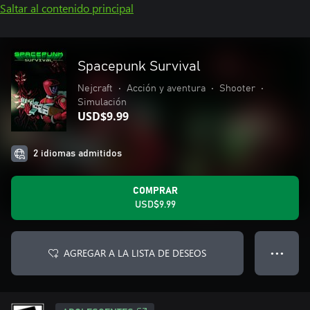
Saltar al contenido principal
Spacepunk Survival
Nejcraft
•
Acción y aventura
•
Shooter
•
Simulación
USD$9.99
2 idiomas admitidos
COMPRAR
USD$9.99
AGREGAR A LA LISTA DE DESEOS
● ● ●