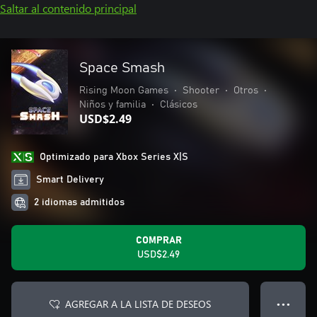
Saltar al contenido principal
Space Smash
Rising Moon Games
•
Shooter
•
Otros
•
Niños y familia
•
Clásicos
USD$2.49
Optimizado para Xbox Series X|S
Smart Delivery
2 idiomas admitidos
COMPRAR
USD$2.49
AGREGAR A LA LISTA DE DESEOS
● ● ●