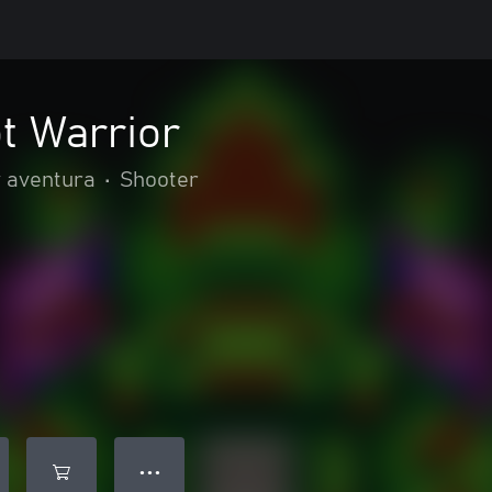
t Warrior
y aventura
•
Shooter
● ● ●