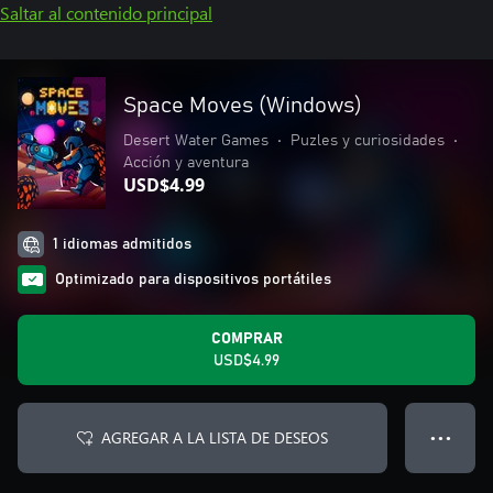
Saltar al contenido principal
Space Moves (Windows)
Desert Water Games
•
Puzles y curiosidades
•
Acción y aventura
USD$4.99
1 idiomas admitidos
Optimizado para dispositivos portátiles
COMPRAR
USD$4.99
AGREGAR A LA LISTA DE DESEOS
● ● ●