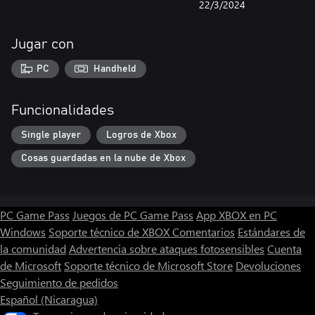
22/3/2024
Jugar con
PC
Handheld
Funcionalidades
Single player
Logros de Xbox
Cosas guardadas en la nube de Xbox
PC Game Pass
Juegos de PC Game Pass
App XBOX en PC
Windows
Soporte técnico de XBOX
Comentarios
Estándares de
la comunidad
Advertencia sobre ataques fotosensibles
Cuenta
de Microsoft
Soporte técnico de Microsoft Store
Devoluciones
Seguimiento de pedidos
Español (Nicaragua)