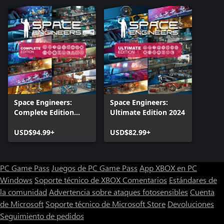
Sofá empotrado
Un sofá empotrado para decorar interiores. Puede utilizarse
como asiento.
Cama empotrada
Una cama empotrada para decorar interiores. Puede conservar el
inventario y la barra de herramientas de los jugadores mientras
estén desconectados y los mantiene con vida mientras haya
Space Engineers:
Space Engineers:
oxígeno disponible en el entorno.
Complete Edition
Ultimate Edition 2024
2025
USD$94.99+
USD$82.99+
Botonera empotrada
Variante de bloque empotrado para mantener el acceso a sus
sistemas.
PC Game Pass
Juegos de PC Game Pass
App XBOX en PC
Windows
Soporte técnico de XBOX
Comentarios
Estándares de
Rincón de entretenimiento
la comunidad
Advertencia sobre ataques fotosensibles
Cuenta
Relájese con estilo y comodidad: el Rincón de entretenimiento es
de Microsoft
Soporte técnico de Microsoft Store
Devoluciones
un bloque decorativo con múltiples usos.
Seguimiento de pedidos