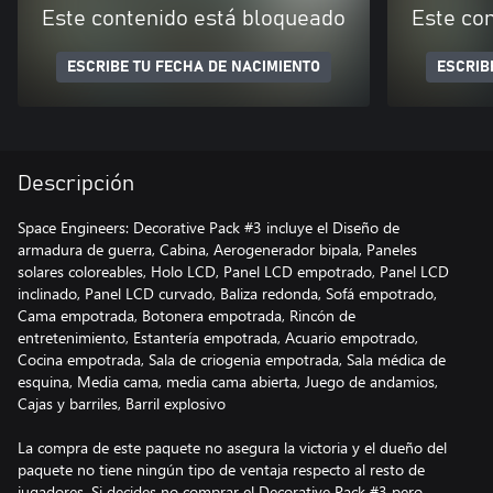
Este contenido está bloqueado
Este co
ESCRIBE TU FECHA DE NACIMIENTO
ESCRIB
Descripción
Space Engineers: Decorative Pack #3 incluye el Diseño de
armadura de guerra, Cabina, Aerogenerador bipala, Paneles
solares coloreables, Holo LCD, Panel LCD empotrado, Panel LCD
inclinado, Panel LCD curvado, Baliza redonda, Sofá empotrado,
Cama empotrada, Botonera empotrada, Rincón de
entretenimiento, Estantería empotrada, Acuario empotrado,
Cocina empotrada, Sala de criogenia empotrada, Sala médica de
esquina, Media cama, media cama abierta, Juego de andamios,
Cajas y barriles, Barril explosivo
La compra de este paquete no asegura la victoria y el dueño del
paquete no tiene ningún tipo de ventaja respecto al resto de
jugadores. Si decides no comprar el Decorative Pack #3 pero