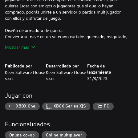
quieres jugar con amigos o jugadores que sí que lo hayan
comprado, podrás unirte a un servidor o partida multijugador
con ellos y disfrutar del juego.
Diseño de armadura de guerra
Convierta su nave en un veterano curtido: ¡quemado, magullado,
pero no vencido!
Mostrar más
Cabina
Publicado por
Desarrollado por
Fecha de
Una cabina en forma de caja de estructura pequeña, ideal para
Keen Software House
Keen Software House
lanzamiento
ese aspecto de cabina de camión de trabajo.
s.r.o.
s.r.o.
31/8/2023
Aerogenerador bipala
Jugar con
Elegante variante de turbinas eólicas de dos palas.
XBOX One
XBOX Series X|S
PC
Paneles solares coloreables
Panel solar coloreable - Estructura S + L
Funcionalidades
Panel solar coloreable con pendiente izquierda - estructura S + L
Panel solar coloreable con pendiente derecha - estructura S + L
Online co-op
Online multiplayer