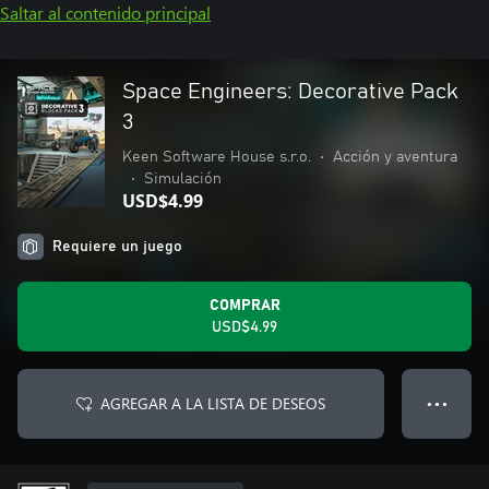
Saltar al contenido principal
Space Engineers: Decorative Pack
3
Keen Software House s.r.o.
•
Acción y aventura
•
Simulación
USD$4.99
Requiere un juego
COMPRAR
USD$4.99
AGREGAR A LA LISTA DE DESEOS
● ● ●