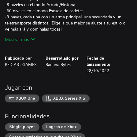
-8 niveles en el modo Arcade/Historia
-60 niveles en el modo Escuela de cadetes
-9 naves, cada una con un arma principal, una secundaria y un
teletransporte distintos. ¡Elige la que mejor se ajuste a tu estilo o
ve más allá y domínalas todas!
-Muchas características para desbloquear.
Mostrar más
-6 niveles de dificultad
-Distintos finales según las habilidades del jugador.
-Más de 20 jefes finales e intermedios contra los que luchar.
Publicado por
Desarrollado por
Fecha de
-Controles fluidos con «movimiento concentrado», que permite
RED ART GAMES
Banana Bytes
lanzamiento
moverse con la precisión de un píxel.
28/10/2022
-Sistemas de puntuación accesibles tanto para jugadores nuevos
como para veteranos de los juegos de disparos.
-Modo de pantalla vertical (Tate) para una auténtica sensación de
Jugar con
arcade.
-Un innovador sistema de teletransporte.
XBOX One
XBOX Series X|S
-Los modos Puntuación de ataque, Desafío cronometrado, Modo
infinito y Desafío definitivo aportan contenido y horas de juego
extra.
Funcionalidades
Single player
Logros de Xbox