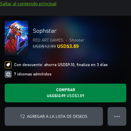
Saltar al contenido principal
Sophstar
RED ART GAMES
•
Shooter
USD$12.99
USD$3.89
Con descuento: ahorra USD$9.10, finaliza en 3 días
7 idiomas admitidos
COMPRAR
USD$12.99
USD$3.89
AGREGAR A LA LISTA DE DESEOS
● ● ●