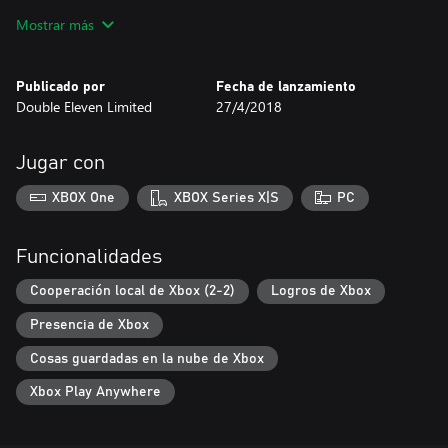
• Encuentra artefactos perdidos que te ayudarán en tu misión.
Mostrar más
Combínalos para crear armas nuevas.
• Come cactus y medita para obtener poderes especiales y
Publicado por
Fecha de lanzamiento
Double Eleven Limited
27/4/2018
Jugar con
XBOX One
XBOX Series X|S
PC
Funcionalidades
Cooperación local de Xbox (2-2)
Logros de Xbox
Presencia de Xbox
Cosas guardadas en la nube de Xbox
Xbox Play Anywhere