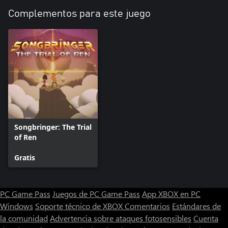
Complementos para este juego
Songbringer: The Trial
of Ren
Gratis
PC Game Pass
Juegos de PC Game Pass
App XBOX en PC
Windows
Soporte técnico de XBOX
Comentarios
Estándares de
la comunidad
Advertencia sobre ataques fotosensibles
Cuenta