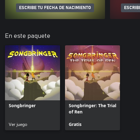
ESCRIBE TU FECHA DE NACIMIENTO
ESCRIB
En este paquete
Songbringer
Songbringer: The Trial
of Ren
Ver juego
Gratis