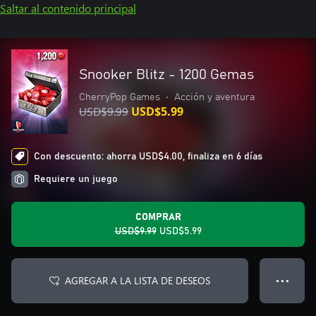
Saltar al contenido principal
Snooker Blitz - 1200 Gemas
CherryPop Games
•
Acción y aventura
USD$9.99
USD$5.99
Con descuento: ahorra USD$4.00, finaliza en 6 días
Requiere un juego
COMPRAR
USD$9.99
USD$5.99
AGREGAR A LA LISTA DE DESEOS
● ● ●