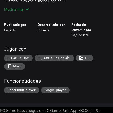
- Partido único con el mejor juego de IA
- Olímpicos Torneos
Mostrar más
- Juegos de 2 jugadores locales (con 2 gamepads).
- Full 3D
- Animaciones realísticas.
Publicado por
Desarrollado por
Fecha de
- Sonidos ambientales de los estadios de baloncesto real.
Pix Arts
Pix Arts
lanzamiento
24/6/2019
Cómo jugar:
- Teclas de flecha del teclado, joystick de pantalla táctil o joystick
del gamepad para mover el jugador
Jugar con
- Ctrl Izquierda o Alt Izquierda, Pantalla Táctil Botón A, Gamepad
Botón A para Pasar la Bola y Robar la Bola
XBOX One
XBOX Series X|S
PC
- Espacio, Botón de la pantalla táctil B, Botón del mando de
juegos B para disparar y Dunk
Móvil
¡Hora de entrar en competición!
Funcionalidades
Local multiplayer
Single player
PC Game Pass
Juegos de PC Game Pass
App XBOX en PC