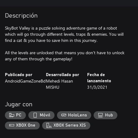
Descripción
SkyBot Valley is a puzzle solving adventure game of a robot
which will go through different levels, traps & enemies. You will
find a cat & you have to save him in this journey.
All the levels are unlocked that means you don't have to unlock
any of them through the gameplay!
Publicado por
Desarrollado por
Fecha de
AndroidGameZoneBd
Mehedi Hasan
lanzamiento
MISHU
31/3/2021
Jugar con
PC
Móvil
HoloLens
Hub
XBOX One
XBOX Series X|S