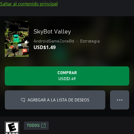
Saltar al contenido principal
SkyBot Valley
AndroidGameZoneBd
•
Estrategia
USD$1.49
COMPRAR
USD$1.49
AGREGAR A LA LISTA DE DESEOS
● ● ●
TODOS