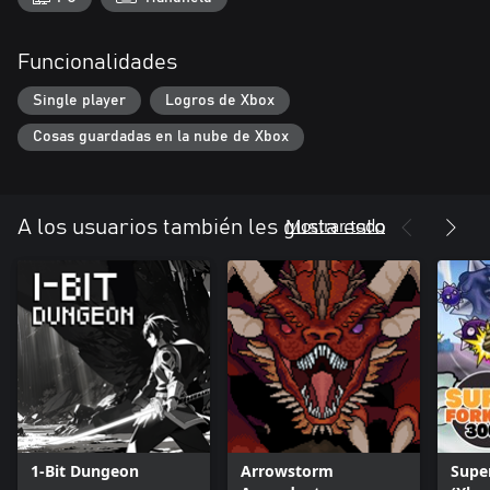
Funcionalidades
Single player
Logros de Xbox
Cosas guardadas en la nube de Xbox
Mostrar todo
A los usuarios también les gusta esto
1-Bit Dungeon
Arrowstorm
Super