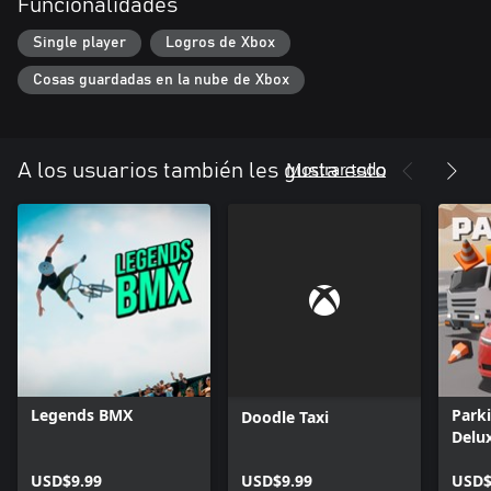
Funcionalidades
Single player
Logros de Xbox
Cosas guardadas en la nube de Xbox
Mostrar todo
A los usuarios también les gusta esto
Legends BMX
Park
Doodle Taxi
Delux
USD$9.99
USD$9.99
USD$