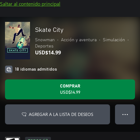
Saltar al contenido principal
Skate City
Snowman
•
Acción y aventura
•
Simulación
•
Deportes
USD$14.99
18 idiomas admitidos
COMPRAR
USD$14.99
AGREGAR A LA LISTA DE DESEOS
● ● ●