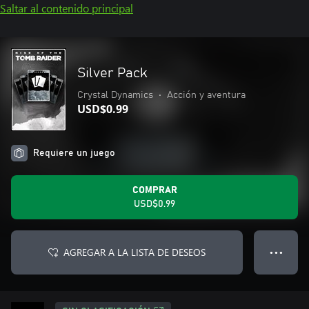
Saltar al contenido principal
Silver Pack
Crystal Dynamics
•
Acción y aventura
USD$0.99
Requiere un juego
COMPRAR
USD$0.99
AGREGAR A LA LISTA DE DESEOS
● ● ●