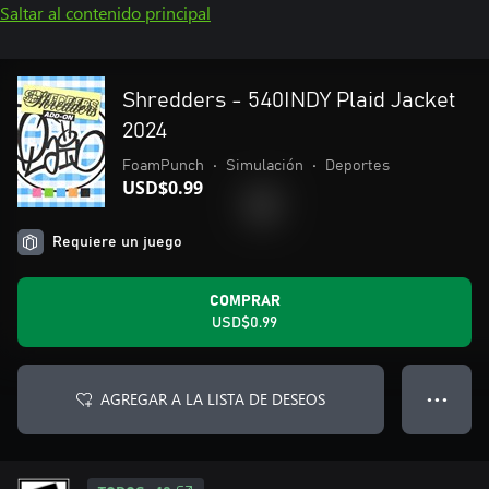
Saltar al contenido principal
Shredders - 540INDY Plaid Jacket
2024
FoamPunch
•
Simulación
•
Deportes
USD$0.99
Requiere un juego
COMPRAR
USD$0.99
AGREGAR A LA LISTA DE DESEOS
● ● ●