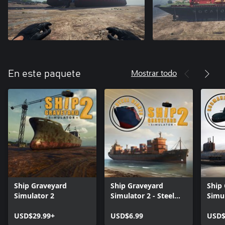
Mostrar todo
En este paquete
Ship Graveyard
Ship Graveyard
Ship
Simulator 2
Simulator 2 - Steel
Simul
Giants DLC
Subm
USD$29.99+
USD$6.99
USD$