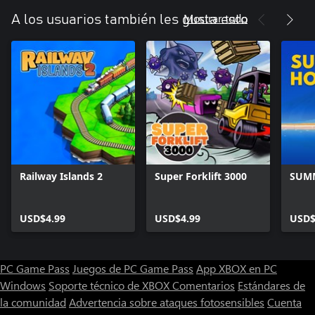
Mostrar todo
A los usuarios también les gusta esto
Railway Islands 2
Super Forklift 3000
SUM
USD$4.99
USD$4.99
USD$
PC Game Pass
Juegos de PC Game Pass
App XBOX en PC
Windows
Soporte técnico de XBOX
Comentarios
Estándares de
la comunidad
Advertencia sobre ataques fotosensibles
Cuenta