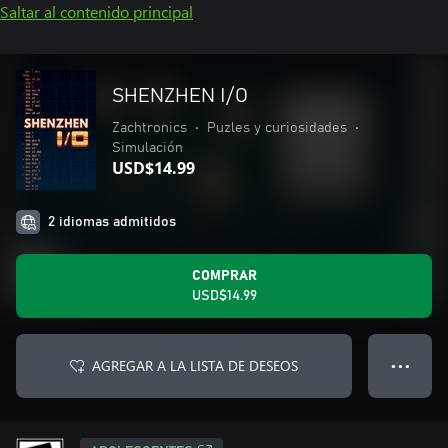
Saltar al contenido principal
SHENZHEN I/O
Zachtronics
•
Puzles y curiosidades
•
Simulación
USD$14.99
2 idiomas admitidos
COMPRAR
USD$14.99
AGREGAR A LA LISTA DE DESEOS
● ● ●