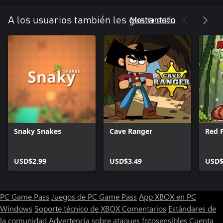
• Diferentes tipos de enemigos como tiburón, pez globo, orca,
langosta, kraken, medusa, anguila eléctrica, cangrejo
Mostrar todo
A los usuarios también les gusta esto
• Fantásticos gráficos submarinos
• Excelentes sonidos compilados por el renombrado compositor
de música de juegos Tommy Tallarico
• Versión original de 1982 incluida
• Compatibilidad con teclado y joystick
Snaky Snakes
Cave Ranger
Red 
USD$2.99
USD$3.49
USD$
PC Game Pass
Juegos de PC Game Pass
App XBOX en PC
Windows
Soporte técnico de XBOX
Comentarios
Estándares de
la comunidad
Advertencia sobre ataques fotosensibles
Cuenta