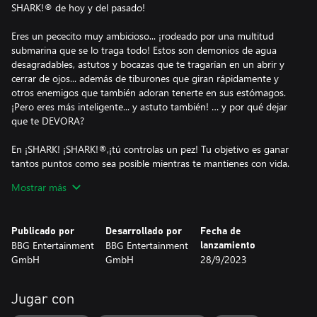
SHARK!® de hoy y del pasado!
Eres un pececito muy ambicioso... ¡rodeado por una multitud
submarina que se lo traga todo! Estos son demonios de agua
desagradables, astutos y bocazas que te tragarían en un abrir y
cerrar de ojos... además de tiburones que giran rápidamente y
otros enemigos que también adoran tenerte en sus estómagos.
¡Pero eres más inteligente... y astuto también! … y por qué dejar
que te DEVORA?
En ¡SHARK! ¡SHARK!®,¡tú controlas un pez! Tu objetivo es ganar
tantos puntos como sea posible mientras te mantienes con vida.
Junto a ti nadan en el océano otros peces de varios tamaños,
Mostrar más
langostas, cangrejos, medusas, krakens, peces globo, orcas,
anguilas eléctricas y un veloz tiburón. ¡Puedes comer cualquier
pez que sea más pequeño que tú, y cualquier pez que sea más
Publicado por
Desarrollado por
Fecha de
grande te comerá a ti! El tiburón también puede morir si le
BBG Entertainment
BBG Entertainment
lanzamiento
muerdes la cola varias veces, pero ten cuidado ya que el tiburón
GmbH
GmbH
28/9/2023
puede darse la vuelta rápidamente. Y también tenga cuidado con
la langosta, el cangrejo, el kraken, el pez globo, la orca y la
anguila eléctrica. Cada vez que comes un pescado o mordisqueas
Jugar con
la cola de un tiburón, ganas puntos. Cuando se abren algunas