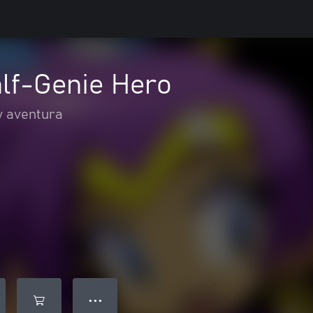
alf-Genie Hero
y aventura
● ● ●