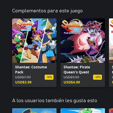
Complementos para este juego
Shantae: Costume
Shantae: Pirate
Pack
Queen's Quest
USD$7.99
USD$9.99
-50%
-50%
USD$3.99
USD$4.99
A los usuarios también les gusta esto