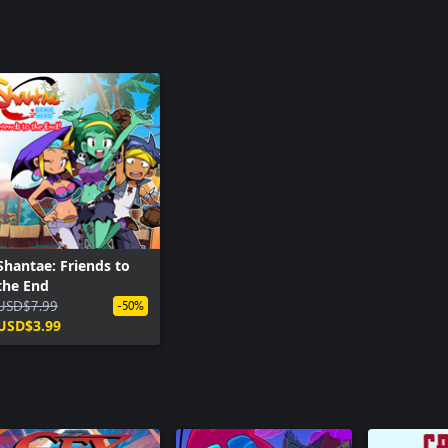
Shantae: Friends to
the End
USD$7.99
-50%
USD$3.99