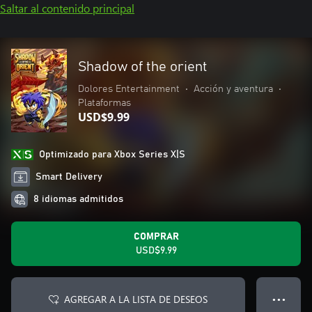
Saltar al contenido principal
Shadow of the orient
Dolores Entertainment
•
Acción y aventura
•
Plataformas
USD$9.99
Optimizado para Xbox Series X|S
Smart Delivery
8 idiomas admitidos
COMPRAR
USD$9.99
AGREGAR A LA LISTA DE DESEOS
● ● ●