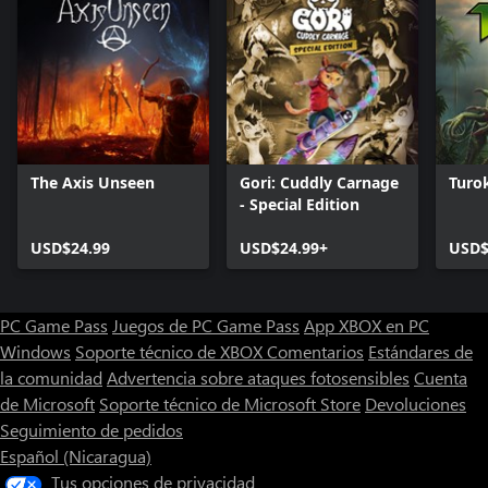
The Axis Unseen
Gori: Cuddly Carnage
Turo
- Special Edition
USD$24.99
USD$24.99+
USD$
PC Game Pass
Juegos de PC Game Pass
App XBOX en PC
Windows
Soporte técnico de XBOX
Comentarios
Estándares de
la comunidad
Advertencia sobre ataques fotosensibles
Cuenta
de Microsoft
Soporte técnico de Microsoft Store
Devoluciones
Seguimiento de pedidos
Español (Nicaragua)
Tus opciones de privacidad