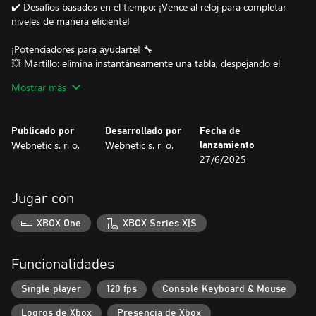
✔️ Desafíos basados ​​en el tiempo: ¡Vence al reloj para completar
niveles de manera eficiente!
¡Potenciadores para ayudarte! 🔧
💥 Martillo: elimina instantáneamente una tabla, despejando el
camino.
Mostrar más
🛠️ Taladro: agrega un orificio adicional para liberar piezas
atrapadas.
🔩 Destornillador: elimina un tornillo por completo, evitando
Publicado por
Desarrollado por
Fecha de
cualquier restricción.
Webnetic s. r. o.
Webnetic s. r. o.
lanzamiento
❄️ Congelar: detiene el tiempo, dándote más tiempo para pensar
27/6/2025
y resolver el rompecabezas.
¡Usa estas herramientas sabiamente para resolver acertijos más
Jugar con
difíciles y progresar a través de niveles!
XBOX One
XBOX Series X|S
Niveles y progresión 🚀
🔹 50 niveles únicos, cada uno de los cuales presenta nuevas
mecánicas y una complejidad creciente.
Funcionalidades
🔹 Desbloquea potenciadores a medida que avanzas para
ayudarte con acertijos más complejos.
Single player
120 fps
Console Keyboard & Mouse
🔹 Desmonta estructuras creativas de madera, poniendo a
Logros de Xbox
Presencia de Xbox