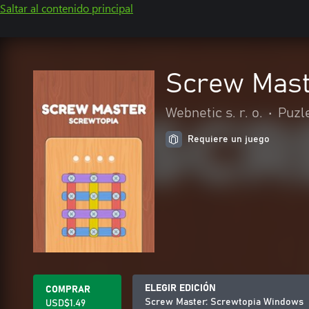
Saltar al contenido principal
Screw Mast
Webnetic s. r. o.
•
Puzl
Requiere un juego
ELEGIR EDICIÓN
COMPRAR
Screw Master: Screwtopia Windows
USD$1.49