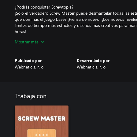
¿Podrás conquistar Screwtopia?
¡Solo el verdadero Screw Master puede desmantelar todas las est
que dominas el juego base? ¡Piensa de nuevo! ¡Los nuevos niveles t
límites de tiempo más estrictos y diseños más creativos para ma
horas!
Mostrar más
🛠️ ¡Prepárate para el desafío de desatornillado definitivo!
💡 DLC disponible ahora: ¡descarga Screwtopia y comienza a des
Publicado por
Desarrollado por
Webnetic s. r. o.
Webnetic s. r. o.
Trabaja con