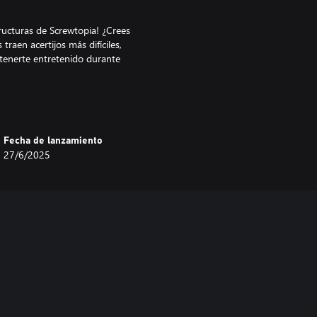
ructuras de Screwtopia! ¿Crees
raen acertijos más difíciles,
ntenerte entretenido durante
mantelar hoy!
Fecha de lanzamiento
27/6/2025