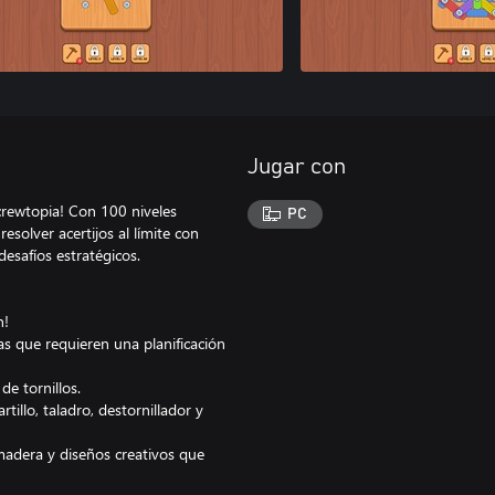
Jugar con
Screwtopia! Con 100 niveles
PC
solver acertijos al límite con
esafíos estratégicos.
n!
 que requieren una planificación
e tornillos.
illo, taladro, destornillador y
madera y diseños creativos que