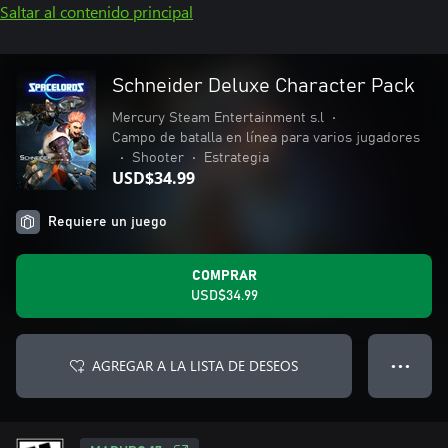
Saltar al contenido principal
Schneider Deluxe Character Pack
Mercury Steam Entertainment s.l
•
Campo de batalla en línea para varios jugadores
•
Shooter
•
Estrategia
USD$34.99
Requiere un juego
COMPRAR
USD$34.99
AGREGAR A LA LISTA DE DESEOS
● ● ●