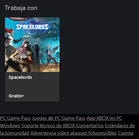
Trabaja con
Spacelords
Gratis+
PC Game Pass
Juegos de PC Game Pass
App XBOX en PC
Windows
Soporte técnico de XBOX
Comentarios
Estándares de
la comunidad
Advertencia sobre ataques fotosensibles
Cuenta