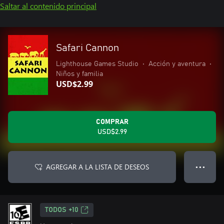
Saltar al contenido principal
Safari Cannon
Lighthouse Games Studio
•
Acción y aventura
•
Niños y familia
USD$2.99
COMPRAR
USD$2.99
AGREGAR A LA LISTA DE DESEOS
● ● ●
TODOS +10