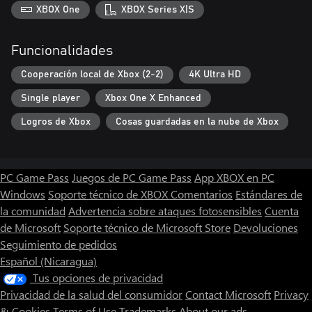
XBOX One
XBOX Series X|S
Funcionalidades
Cooperación local de Xbox (2-2)
4K Ultra HD
Single player
Xbox One X Enhanced
Logros de Xbox
Cosas guardadas en la nube de Xbox
PC Game Pass
Juegos de PC Game Pass
App XBOX en PC
Windows
Soporte técnico de XBOX
Comentarios
Estándares de
la comunidad
Advertencia sobre ataques fotosensibles
Cuenta
de Microsoft
Soporte técnico de Microsoft Store
Devoluciones
Seguimiento de pedidos
Español (Nicaragua)
Tus opciones de privacidad
Privacidad de la salud del consumidor
Contact Microsoft
Privacy
& Cookies
Terms of Use
Trademarks
About our ads